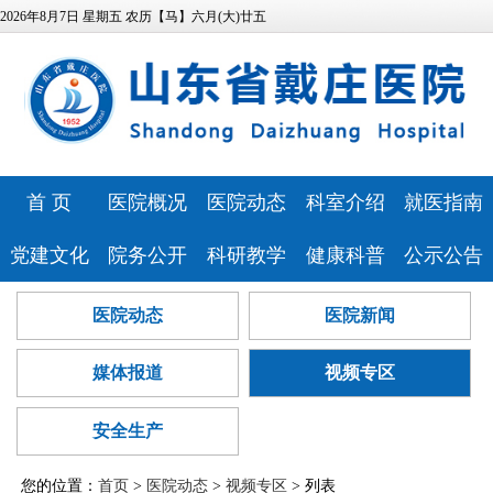
2026年8月7日 星期五 农历【马】六月(大)廿五
首 页
医院概况
医院动态
科室介绍
就医指南
医院简介
医院新闻
特色科室
专家风采
党建文化
院务公开
科研教学
健康科普
公示公告
领导班子
媒体报道
心理健康中
预约挂号
医院文化
相关资质
科研教学
健康科普
医院公告
医院动态
医院新闻
发展历程
视频专区
医技科室
心
门诊排班
历史纪念馆
信息公开
继续教育
讲座报告
人事招聘
医疗资源
安全生产
研究团队
就诊流程
媒体报道
视频专区
党建动态
服务指南
本科生培养
病友心声
医疗技术公
医院位置
药事咨询
巾帼文明岗
信访投诉
研究生培养
心理云讲堂
招标采购
告
安全生产
医院布局
青年文明号
预算公开
住院医师规
查询服务
您的位置：
首页
>
医院动态
>
视频专区
> 列表