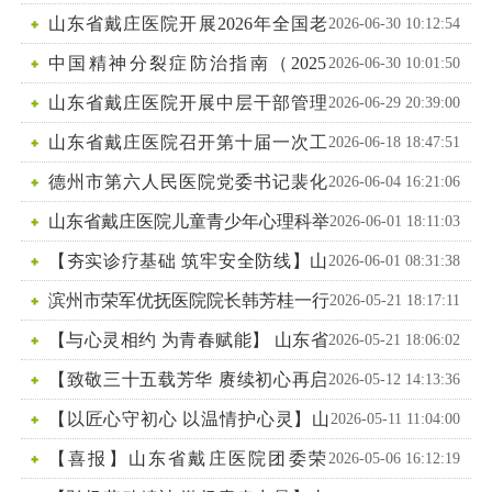
发展】 我院举行“光荣在党50年”纪念章颁发仪式
山东省戴庄医院开展2026年全国老
2026-06-30 10:12:54
年健康宣传周活动
中国精神分裂症防治指南（2025
2026-06-30 10:01:50
版）全国巡讲济宁站顺利举办
山东省戴庄医院开展中层干部管理
2026-06-29 20:39:00
能力提升专题培训
山东省戴庄医院召开第十届一次工
2026-06-18 18:47:51
会会员代表大会暨第十届一次职工代表大会
德州市第六人民医院党委书记裴化
2026-06-04 16:21:06
水一行来院参观学习
山东省戴庄医院儿童青少年心理科举
2026-06-01 18:11:03
办“六一”儿童节活动
【夯实诊疗基础 筑牢安全防线】山
2026-06-01 08:31:38
东省戴庄医院开展急危重症识别与神经系统体格检查
滨州市荣军优抚医院院长韩芳桂一行
2026-05-21 18:17:11
专项培训
来我院参观交流
【与心灵相约 为青春赋能】 山东省
2026-05-21 18:06:02
戴庄医院团委开展主题团日活动
【致敬三十五载芳华 赓续初心再启
2026-05-12 14:13:36
程】山东省戴庄医院举办临床一线35周年护士座谈会
【以匠心守初心 以温情护心灵】山
2026-05-11 11:04:00
东省戴庄医院护理团队用爱点亮患者心灵之光
【喜报】山东省戴庄医院团委荣
2026-05-06 16:12:19