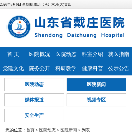
2026年8月6日 星期四 农历【马】六月(大)廿四
首 页
医院概况
医院动态
科室介绍
就医指南
医院简介
医院新闻
特色科室
专家风采
党建文化
院务公开
科研教学
健康科普
公示公告
领导班子
媒体报道
心理健康中
预约挂号
医院文化
相关资质
科研教学
健康科普
医院公告
医院动态
医院新闻
发展历程
视频专区
医技科室
心
门诊排班
历史纪念馆
信息公开
继续教育
讲座报告
人事招聘
医疗资源
安全生产
研究团队
就诊流程
媒体报道
视频专区
党建动态
服务指南
本科生培养
病友心声
医疗技术公
医院位置
药事咨询
巾帼文明岗
信访投诉
研究生培养
心理云讲堂
招标采购
告
安全生产
医院布局
青年文明号
预算公开
住院医师规
查询服务
您的位置：
首页
>
医院动态
>
医院新闻
> 列表