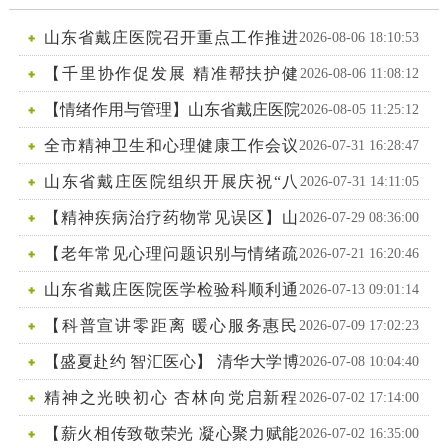
廉政建设
医学伦理委
范化培训
异地就医
山东省戴庄医院召开重点工作推进
2026-08-06 18:10:53
国家药物临
员会
会
【千里协作促发展 精准帮扶护健
2026-08-06 11:08:12
科研机构
床试验
康】山东省戴庄医院与定西市安定区第二人民医院成
【情绪作用与管理】山东省戴庄医院
2026-08-05 11:25:12
功签约对口帮扶合作
开展门诊心理健康系列科普活动
全市精神卫生和心理健康工作会议
2026-07-31 16:28:47
在我院召开
山东省戴庄医院组织开展庆祝“八
2026-07-31 14:11:05
一”建军节拥军优属系列活动
【精神疾病治疗药物常见误区】山
2026-07-29 08:36:00
东省戴庄医院开展门诊心理健康系列科普活动
【老年常见心理问题识别与情绪疏
2026-07-21 16:20:46
导】山东省戴庄医院开展门诊心理健康系列科普活动
山东省戴庄医院医学检验科顺利通
2026-07-13 09:01:14
过CNAS ISO15189监督评审
【科普宣讲零距离 暖心服务惠民
2026-07-09 17:02:23
生】 山东省戴庄医院门诊心理健康系列科普活动开讲
【盛夏赴约 智汇医心】 清华大学博
2026-07-08 10:04:40
啦！
士进驻山东省戴庄医院开启六周社会实践
精神之光映初心 杏林向党启新程
2026-07-02 17:14:00
——山东省戴庄医院庆祝建党105周年系列活动纪实
【薪火相传致敬荣光 凝心聚力赋能
2026-07-02 16:35:00