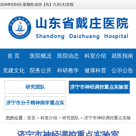
2026年8月6日 星期四 农历【马】六月(大)廿四
首 页
医院概况
医院动态
科室介绍
就医指南
医院简介
医院新闻
特色科室
专家风采
党建文化
院务公开
科研教学
健康科普
公示公告
领导班子
媒体报道
心理健康中
预约挂号
医院文化
相关资质
科研教学
健康科普
医院公告
研究团队
济宁市神经调控重点实验室
发展历程
视频专区
医技科室
心
门诊排班
历史纪念馆
信息公开
继续教育
讲座报告
人事招聘
医疗资源
安全生产
研究团队
就诊流程
济宁市分子精神病学重点实
党建动态
服务指南
本科生培养
病友心声
医疗技术公
医院位置
药事咨询
验室
巾帼文明岗
信访投诉
研究生培养
心理云讲堂
招标采购
告
您的位置：
首页
>
科室介绍
>
研究团队
>
济宁市神经调控重点实验
医院布局
青年文明号
预算公开
住院医师规
室
> 列表
济宁市神经调控重点实验室
查询服务