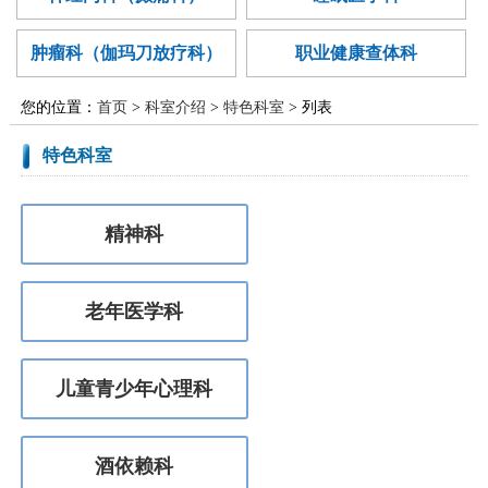
廉政建设
医学伦理委
范化培训
异地就医
国家药物临
员会
肿瘤科（伽玛刀放疗科）
职业健康查体科
科研机构
床试验
您的位置：
首页
>
科室介绍
>
特色科室
> 列表
特色科室
精神科
老年医学科
儿童青少年心理科
酒依赖科