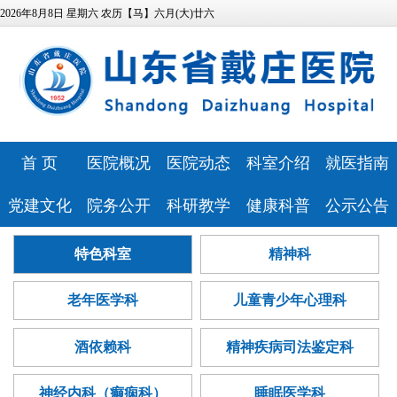
2026年8月8日 星期六 农历【马】六月(大)廿六
首 页
医院概况
医院动态
科室介绍
就医指南
医院简介
医院新闻
特色科室
专家风采
党建文化
院务公开
科研教学
健康科普
公示公告
领导班子
媒体报道
心理健康中
预约挂号
医院文化
相关资质
科研教学
健康科普
医院公告
特色科室
精神科
发展历程
视频专区
医技科室
心
门诊排班
历史纪念馆
信息公开
继续教育
讲座报告
人事招聘
医疗资源
安全生产
研究团队
就诊流程
老年医学科
儿童青少年心理科
党建动态
服务指南
本科生培养
病友心声
医疗技术公
医院位置
药事咨询
巾帼文明岗
信访投诉
研究生培养
心理云讲堂
招标采购
告
酒依赖科
精神疾病司法鉴定科
医院布局
青年文明号
预算公开
住院医师规
查询服务
神经内科（癫痫科）
睡眠医学科