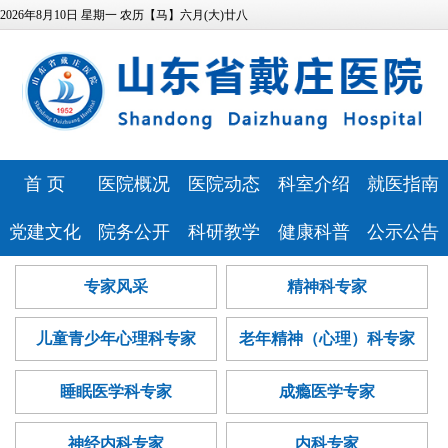
2026年8月10日 星期一 农历【马】六月(大)廿八
首 页
医院概况
医院动态
科室介绍
就医指南
医院简介
医院新闻
特色科室
专家风采
党建文化
院务公开
科研教学
健康科普
公示公告
领导班子
媒体报道
心理健康中
预约挂号
医院文化
相关资质
科研教学
健康科普
医院公告
专家风采
精神科专家
发展历程
视频专区
医技科室
心
门诊排班
历史纪念馆
信息公开
继续教育
讲座报告
人事招聘
医疗资源
安全生产
研究团队
就诊流程
儿童青少年心理科专家
老年精神（心理）科专家
党建动态
服务指南
本科生培养
病友心声
医疗技术公
医院位置
药事咨询
巾帼文明岗
信访投诉
研究生培养
心理云讲堂
招标采购
告
睡眠医学科专家
成瘾医学专家
医院布局
青年文明号
预算公开
住院医师规
查询服务
神经内科专家
内科专家