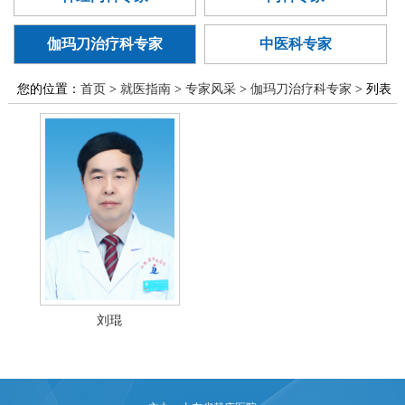
廉政建设
医学伦理委
范化培训
异地就医
国家药物临
员会
伽玛刀治疗科专家
中医科专家
科研机构
床试验
您的位置：
首页
>
就医指南
>
专家风采
>
伽玛刀治疗科专家
> 列表
刘琨