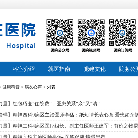
科室介绍
就医指南
党建文化
院务公
特色科室
专家风采
医院文化
相关资
>
健康科普
>
病友心声
> 列表
心理健康中心
预约挂号
历史纪念馆
信息公
量】红包巧变“住院费”，医患关系“亲”又“清”
医技科室
门诊排班
党建动态
服务指
榜样】精神四科9病区主治医师李猛：纸短情长表心意 爱患如亲
研究团队
就诊流程
巾帼文明岗
信访投
力量】精神二科4病区医疗组长、副主任医师王建军：有价之物易
药事咨询
青年文明号
预算公
力量】精神六科主治医师高远- 医德双馨 情暖患者
医院布局
廉政建设