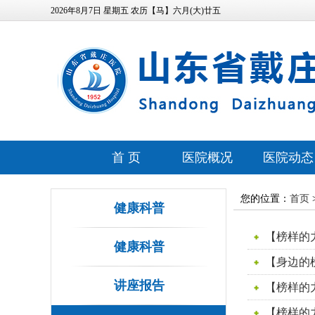
2026年8月7日 星期五 农历【马】六月(大)廿五
首 页
医院概况
医院动态
医院简介
医院新闻
您的位置：
首页
健康科普
领导班子
媒体报道
【榜样的力
发展历程
视频专区
健康科普
【身边的
医疗资源
安全生产
讲座报告
【榜样的
医院位置
【榜样的