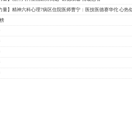
力量】精神六科心理7病区住院医师曹宁：医技医德赛华佗 心热
查询服务
荣榜
异地就医
榜
榜
榜
榜
榜