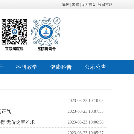
简体
|
繁體
|
设为首页
|
收藏本站
开
科研教学
健康科普
公示公告
质
科研教学
健康科普
医院公告
开
继续教育
讲座报告
人事招聘
南
本科生培养
病友心声
2023-08-23 10:10:05
医疗技术公告
扬正气
诉
研究生培养
心理云讲堂
2023-08-23 10:07:55
招标采购
得 无价之宝难求
开
住院医师规范化
2023-08-23 10:06:58
医学伦理委员会
培训
2023-08-23 10:05:27