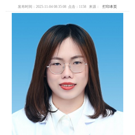
廉政建设
医学伦理委
范化培训
发布时间：2025-11-04 08:35:08 点击：
1158
来源：
打印本页
异地就医
国家药物临
员会
精准医学实
床试验
验室