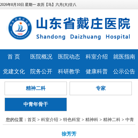
2026年8月10日 星期一 农历【马】六月(大)廿八
首 页
医院概况
医院动态
科室介绍
就医指南
医院简介
医院新闻
特色科室
专家风采
党建文化
院务公开
科研教学
健康科普
公示公告
领导班子
媒体报道
心理健康中
预约挂号
医院文化
相关资质
科研教学
健康科普
医院公告
精神二科
专家
发展历程
视频专区
医技科室
心
门诊排班
历史纪念馆
信息公开
继续教育
讲座报告
人事招聘
医疗资源
安全生产
就诊流程
中青年骨干
党建动态
服务指南
本科生培养
病友心声
医疗技术公
医院位置
药事咨询
巾帼文明岗
信访投诉
研究生培养
心理云讲堂
招标采购
告
您的位置：
首页
>
科室介绍
>
特色科室
>
精神科
>
精神二科
>
中青
医院布局
青年文明号
预算公开
住院医师规
年骨干
> 正文
徐芳芳
查询服务