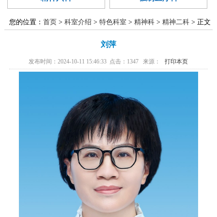
廉政建设
医学伦理委
范化培训
异地就医
国家药物临
员会
您的位置：
首页
>
科室介绍
>
特色科室
>
精神科
>
精神二科
> 正文
精准医学实
床试验
刘萍
验室
发布时间：2024-10-11 15:46:33 点击：
1347
来源：
打印本页