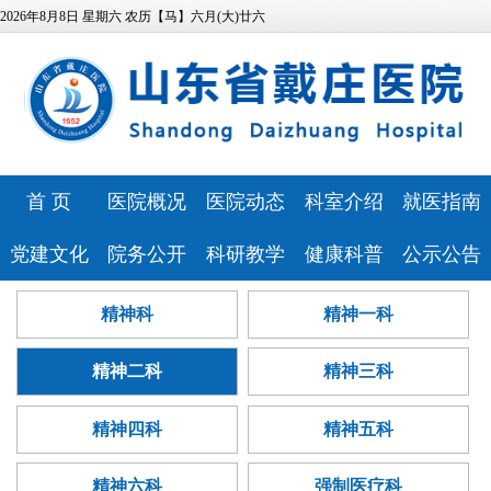
2026年8月8日 星期六 农历【马】六月(大)廿六
首 页
医院概况
医院动态
科室介绍
就医指南
医院简介
医院新闻
特色科室
专家风采
党建文化
院务公开
科研教学
健康科普
公示公告
领导班子
媒体报道
心理健康中
预约挂号
医院文化
相关资质
科研教学
健康科普
医院公告
精神科
精神一科
发展历程
视频专区
医技科室
心
门诊排班
历史纪念馆
信息公开
继续教育
讲座报告
人事招聘
医疗资源
安全生产
就诊流程
精神二科
精神三科
党建动态
服务指南
本科生培养
病友心声
医疗技术公
医院位置
药事咨询
巾帼文明岗
信访投诉
研究生培养
心理云讲堂
招标采购
告
精神四科
精神五科
医院布局
青年文明号
预算公开
住院医师规
查询服务
精神六科
强制医疗科