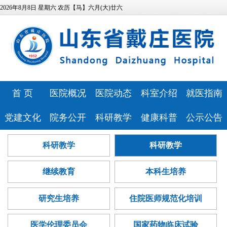
2026年8月8日 星期六 农历【马】六月(大)廿六
首 页
医院概况
医院动态
科室介绍
就医指南
医院简介
医院新闻
特色科室
专家风采
党建文化
院务公开
科研教学
健康科普
公示公告
领导班子
媒体报道
心理健康中
预约挂号
医院文化
相关资质
科研教学
健康科普
医院公告
科研教学
科研教学
发展历程
视频专区
医技科室
心
门诊排班
历史纪念馆
信息公开
继续教育
讲座报告
人事招聘
医疗资源
安全生产
就诊流程
继续教育
本科生培养
党建动态
服务指南
本科生培养
病友心声
医疗技术公
医院位置
药事咨询
巾帼文明岗
信访投诉
研究生培养
心理云讲堂
招标采购
告
研究生培养
住院医师规范化培训
医院布局
青年文明号
预算公开
住院医师规
查询服务
医学伦理委员会
国家药物临床试验