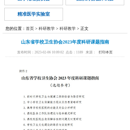
廉政建设
医学伦理委
范化培训
异地就医
国家药物临
员会
精准医学实验室
精准医学实
床试验
您的位置：
首页
>
科研教学
>
科研教学
> 正文
验室
山东省学校卫生协会2023年度科研课题指南
发布时间：2023-02-06 10:09:02 点击：
1189
来源：
打印本页