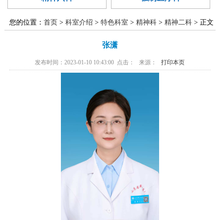
廉政建设
医学伦理委
范化培训
异地就医
国家药物临
员会
您的位置：
首页
>
科室介绍
>
特色科室
>
精神科
>
精神二科
> 正文
精准医学实
床试验
张潇
验室
发布时间：2023-01-10 10:43:00 点击：
来源：
打印本页