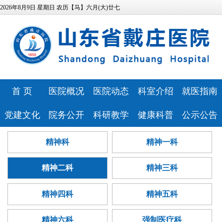
2026年8月9日 星期日 农历【马】六月(大)廿七
首 页
医院概况
医院动态
科室介绍
就医指南
医院简介
医院新闻
特色科室
专家风采
党建文化
院务公开
科研教学
健康科普
公示公告
领导班子
媒体报道
心理健康中
预约挂号
医院文化
相关资质
科研教学
健康科普
医院公告
精神科
精神一科
发展历程
视频专区
医技科室
心
门诊排班
历史纪念馆
信息公开
继续教育
讲座报告
人事招聘
医疗资源
安全生产
就诊流程
精神二科
精神三科
党建动态
服务指南
本科生培养
病友心声
医疗技术公
医院位置
药事咨询
巾帼文明岗
信访投诉
研究生培养
心理云讲堂
招标采购
告
精神四科
精神五科
医院布局
青年文明号
预算公开
住院医师规
查询服务
精神六科
强制医疗科