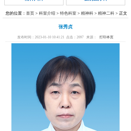
廉政建设
医学伦理委
范化培训
异地就医
国家药物临
员会
您的位置：
首页
>
科室介绍
>
特色科室
>
精神科
>
精神二科
> 正文
精准医学实
床试验
张秀贞
验室
发布时间：2023-01-10 10:41:21 点击：
2097
来源：
打印本页