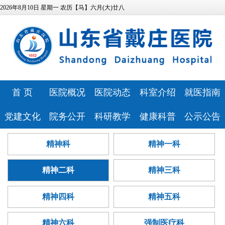
2026年8月10日 星期一 农历【马】六月(大)廿八
首 页
医院概况
医院动态
科室介绍
就医指南
医院简介
医院新闻
特色科室
专家风采
党建文化
院务公开
科研教学
健康科普
公示公告
领导班子
媒体报道
心理健康中
预约挂号
医院文化
相关资质
科研教学
健康科普
医院公告
精神科
精神一科
发展历程
视频专区
医技科室
心
门诊排班
历史纪念馆
信息公开
继续教育
讲座报告
人事招聘
医疗资源
安全生产
就诊流程
精神二科
精神三科
党建动态
服务指南
本科生培养
病友心声
医疗技术公
医院位置
药事咨询
巾帼文明岗
信访投诉
研究生培养
心理云讲堂
招标采购
告
精神四科
精神五科
医院布局
青年文明号
预算公开
住院医师规
查询服务
精神六科
强制医疗科