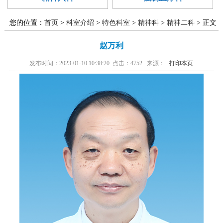
廉政建设
医学伦理委
范化培训
异地就医
国家药物临
员会
您的位置：
首页
>
科室介绍
>
特色科室
>
精神科
>
精神二科
> 正文
精准医学实
床试验
赵万利
验室
发布时间：2023-01-10 10:38:20 点击：
4752
来源：
打印本页