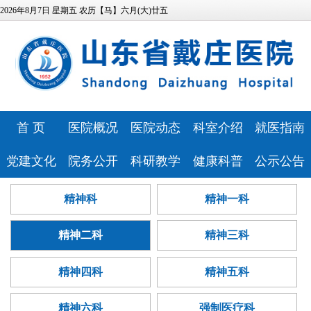
2026年8月7日 星期五 农历【马】六月(大)廿五
首 页
医院概况
医院动态
科室介绍
就医指南
医院简介
医院新闻
特色科室
专家风采
党建文化
院务公开
科研教学
健康科普
公示公告
领导班子
媒体报道
心理健康中
预约挂号
医院文化
相关资质
科研教学
健康科普
医院公告
精神科
精神一科
发展历程
视频专区
医技科室
心
门诊排班
历史纪念馆
信息公开
继续教育
讲座报告
人事招聘
医疗资源
安全生产
就诊流程
精神二科
精神三科
党建动态
服务指南
本科生培养
病友心声
医疗技术公
医院位置
药事咨询
巾帼文明岗
信访投诉
研究生培养
心理云讲堂
招标采购
告
精神四科
精神五科
医院布局
青年文明号
预算公开
住院医师规
查询服务
精神六科
强制医疗科