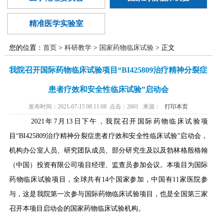
廉政建设
医学伦理委
范化培训
异地就医
国家药物临
员会
精准医学实验室
精准医学实
床试验
您的位置：
首页
>
科研教学
>
国家药物临床试验
> 正文
验室
我院召开国际药物临床试验项目“BI425809治疗精神分裂症
患者疗效和安全性临床试验”启动会
发布时间：2021-07-15 08:11:08 点击：
2601
来源：
打印本页
2021年7月13日下午，我院召开国际药物临床试验项
目“BI425809治疗精神分裂症患者疗效和安全性临床试验”启动会，
机构办公室人员、研究团队成员、部分研究生及以及勃林格殷格翰
（中国）投资有限公司项目经理、监查员参加会议。本项目为国际
药物临床试验项目，全球共有14个国家参加，中国有11家医院参
与，这是我院第一次参与国际药物临床试验项目，也是全国第三家
召开本项目启动会的国家药物临床试验机构。