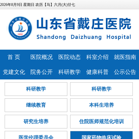
2026年8月9日 星期日 农历【马】六月(大)廿七
首 页
医院概况
医院动态
科室介绍
就医指南
医院简介
医院新闻
特色科室
专家风采
党建文化
院务公开
科研教学
健康科普
公示公告
领导班子
媒体报道
心理健康中
预约挂号
医院文化
相关资质
科研教学
健康科普
医院公告
科研教学
科研教学
发展历程
视频专区
医技科室
心
门诊排班
历史纪念馆
信息公开
继续教育
讲座报告
人事招聘
医疗资源
安全生产
就诊流程
继续教育
本科生培养
党建动态
服务指南
本科生培养
病友心声
医疗技术公
医院位置
药事咨询
巾帼文明岗
信访投诉
研究生培养
心理云讲堂
招标采购
告
研究生培养
住院医师规范化培训
医院布局
青年文明号
预算公开
住院医师规
查询服务
医学伦理委员会
国家药物临床试验