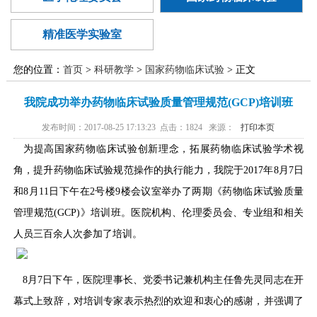
廉政建设
医学伦理委
范化培训
异地就医
国家药物临
员会
精准医学实验室
精准医学实
床试验
您的位置：
首页
>
科研教学
>
国家药物临床试验
> 正文
验室
我院成功举办药物临床试验质量管理规范(GCP)培训班
发布时间：2017-08-25 17:13:23 点击：
1824
来源：
打印本页
为提高国家药物临床试验创新理念，拓展药物临床试验学术视
角，提升药物临床试验规范操作的执行能力，我院于2017年8月7日
和8月11日下午在2号楼9楼会议室举办了两期《药物临床试验质量
管理规范(GCP)》培训班。医院机构、伦理委员会、专业组和相关
人员三百余人次参加了培训。
8月7日下午，医院理事长、党委书记兼机构主任鲁先灵同志在开
幕式上致辞，对培训专家表示热烈的欢迎和衷心的感谢，并强调了