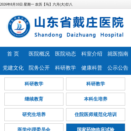
2026年8月10日 星期一 农历【马】六月(大)廿八
首 页
医院概况
医院动态
科室介绍
就医指南
医院简介
医院新闻
特色科室
专家风采
党建文化
院务公开
科研教学
健康科普
公示公告
领导班子
媒体报道
心理健康中
预约挂号
医院文化
相关资质
科研教学
健康科普
医院公告
科研教学
科研教学
发展历程
视频专区
医技科室
心
门诊排班
历史纪念馆
信息公开
继续教育
讲座报告
人事招聘
医疗资源
安全生产
就诊流程
继续教育
本科生培养
党建动态
服务指南
本科生培养
病友心声
医疗技术公
医院位置
药事咨询
巾帼文明岗
信访投诉
研究生培养
心理云讲堂
招标采购
告
研究生培养
住院医师规范化培训
医院布局
青年文明号
预算公开
住院医师规
查询服务
医学伦理委员会
国家药物临床试验